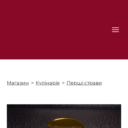
Магазин
Кулінарія
Перші страви