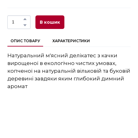
В кошик
ОПИС ТОВАРУ
ХАРАКТЕРИСТИКИ
Натуральний м'ясний делікатес з качки
вирощеної в екологічно чистих умовах,
копченої на натуральній вільховій та буковій
деревині завдяки яким глибокий димний
аромат