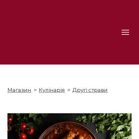
Магазин
Кулінарія
Другі страви