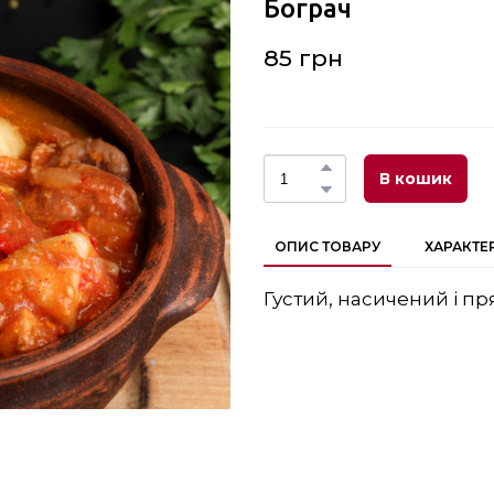
Бограч
85 грн
В кошик
ОПИС ТОВАРУ
ХАРАКТЕ
Густий, насичений і пр