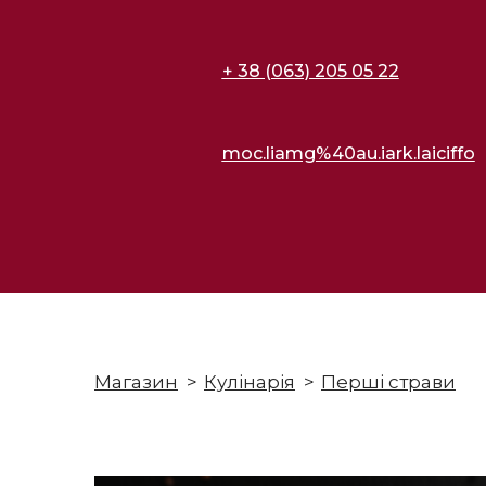
+ 38 (063) 205 05 22
moc.liamg%40au.iark.laiciffo
Магазин
Кулінарія
Перші страви