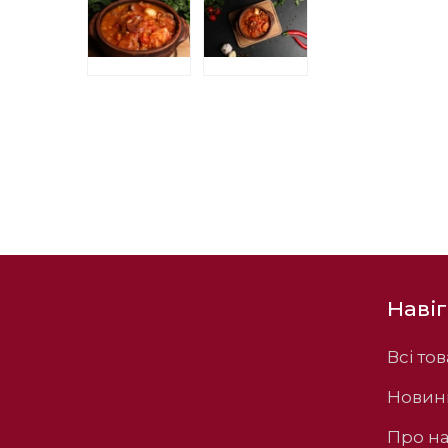
Навіг
Всі то
Новин
Про н